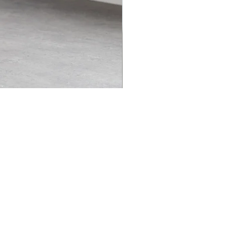
kumo line track pants
価格
￥35,000