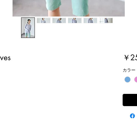
eves
￥25
カラー