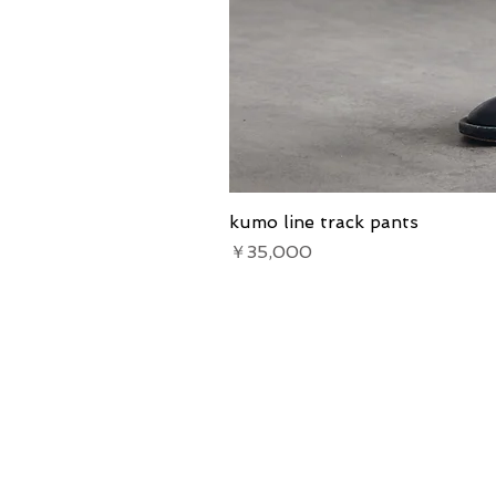
kumo line track pants
価格
￥35,000