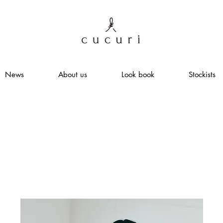
News
About us
Look book
Stockists