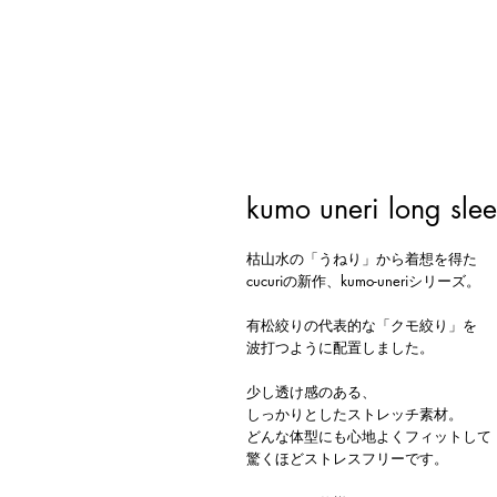
kumo uneri long sle
枯山水の「うねり」から着想を得た
cucuriの新作、kumo-uneriシリーズ。
有松絞りの代表的な「クモ絞り」を
波打つように配置しました。
少し透け感のある、
しっかりとしたストレッチ素材。
どんな体型にも心地よくフィットして
驚くほどストレスフリーです。