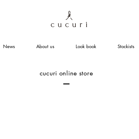
News
About us
Look book
Stockists
cucuri online store