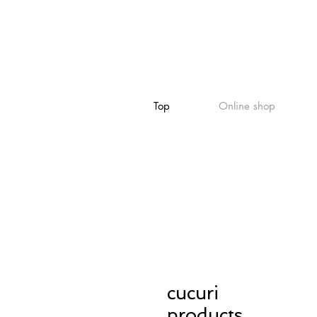
Top
Online shop
cucuri
products