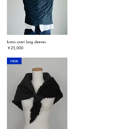
kumo uneri long sleeves
クイックビュー
価格
￥25,000
new