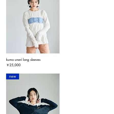
kumo uneri long sleeves
クイックビュー
価格
￥25,000
new