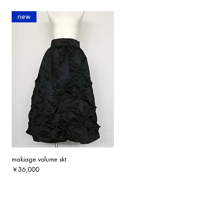
new
makiage volume skt
クイックビュー
価格
￥36,000