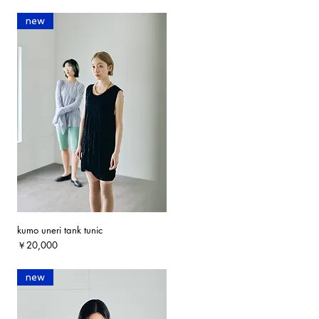
new
kumo uneri tank tunic
クイックビュー
価格
￥20,000
new