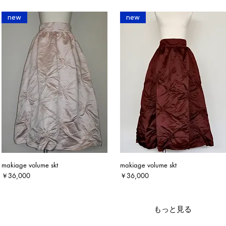
new
new
makiage volume skt
makiage volume skt
クイックビュー
クイックビュー
価格
価格
￥36,000
￥36,000
もっと見る