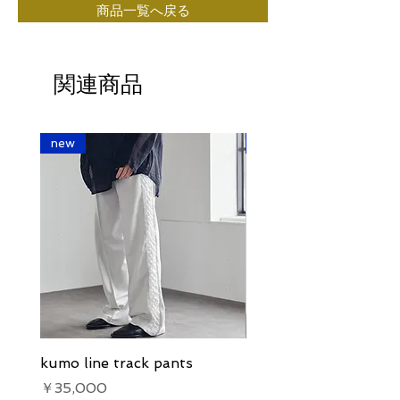
商品一覧へ戻る
関連商品
new
new
kumo line track pants
kumo line track pants
価格
価格
￥35,000
￥35,000