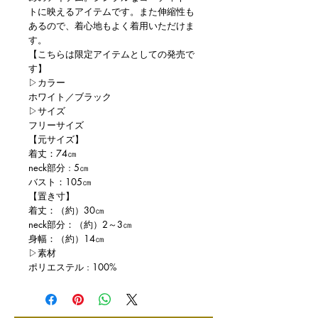
トに映えるアイテムです。また伸縮性も
あるので、着心地もよく着用いただけま
す。
【こちらは限定アイテムとしての発売で
す】
▷カラー
ホワイト／ブラック
▷サイズ
フリーサイズ
【元サイズ】
着丈：74㎝
neck部分 : 5㎝
バスト：105㎝
【置き寸】
着丈：（約）30㎝
neck部分：（約）2～3㎝
身幅：（約）14㎝
▷素材
ポリエステル : 100%