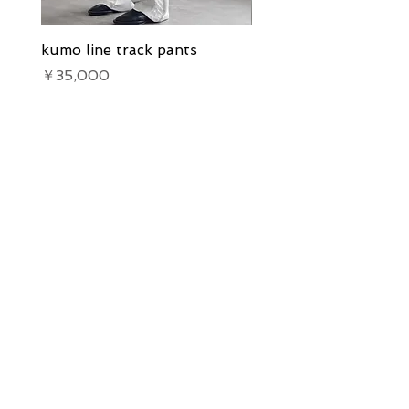
kumo line track pants
kumo line track pants
価格
価格
￥35,000
￥35,000
Our Services