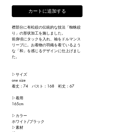
カートに追加する
襟部分に有松絞の伝統的な技法「蜘蛛絞
り」の形状加工を施しました。
前身頃にタックを入れ、袖をドルマンス
リーブに。お着物の羽織を着ているよう
な「和」を感じるデザインに仕上げまし
た。
▷サイズ
one size
着丈：74 バスト：168 裄丈：67
▷着用
165cm
▷カラー
ホワイト/ブラック
▷素材