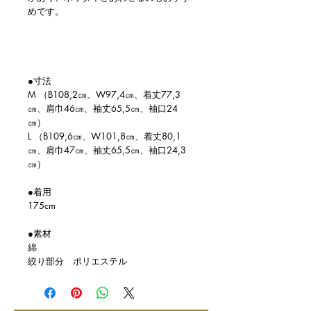
めです。
●寸法
M （B108,2㎝、W97,4㎝、着丈77,3
㎝、肩巾46㎝、袖丈65,5㎝、袖口24
㎝）
L （B109,6㎝、W101,8㎝、着丈80,1
㎝、肩巾47㎝、袖丈65,5㎝、袖口24,3
㎝）
●着用
175cm
●素材
綿
絞り部分 ポリエステル