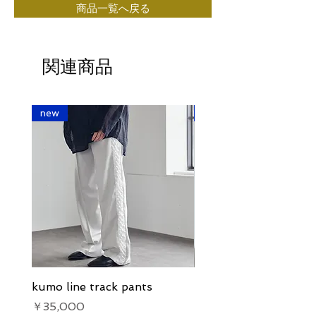
商品一覧へ戻る
関連商品
new
new
kumo line track pants
kumo line track pants
価格
価格
￥35,000
￥35,000