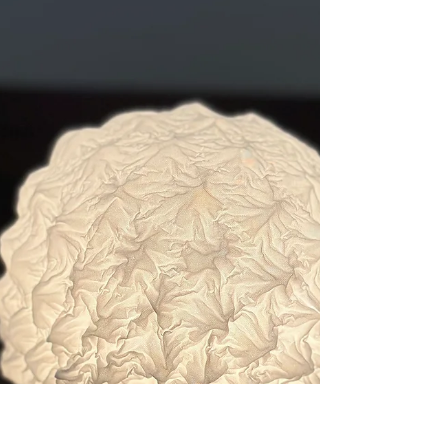
ん「お花紙店」のレクチャーのもと cucuri
で使用されたハギレを使用し、しめ縄作りを
開催いたします。 【日時】 12/2112時〜 /
15時〜 各定員5名 【場所】 cucuri 有松店
【所要時間】 1-2時間程度 【金額】
¥7,000（+tax） 【当日のお持ち物】 剪定
バサミ or キッチンバサミ 作って頂いたし
め縄は当日お持ち帰り頂けます。 お申込み
はcucuri HPより。 ご参加お待ちいたして
おります。 --------------------
▼cucuri / 山上商店 ACCESS 〒458-
0924 愛知県愛知県名古屋市緑区有松2408