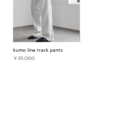
kumo line track pants
kumo line track pants
価格
価格
￥35,000
￥35,000
Our Services