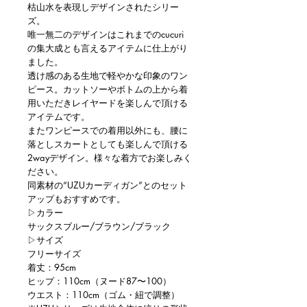
枯山水を表現しデザインされたシリー
ズ。
唯一無二のデザインはこれまでのcucuri
の集大成とも言えるアイテムに仕上がり
ました。
透け感のある生地で軽やかな印象のワン
ピース。カットソーやボトムの上から着
用いただきレイヤードを楽しんで頂ける
アイテムです。
またワンピースでの着用以外にも、腰に
落としスカートとしても楽しんで頂ける
2wayデザイン。様々な着方でお楽しみく
ださい。
同素材の“UZUカーディガン”とのセット
アップもおすすめです。
▷カラー
サックスブルー/ブラウン/ブラック
▷サイズ
フリーサイズ
着丈：95cm
ヒップ：110cm（ヌード87〜100）
ウエスト：110cm（ゴム・紐で調整）