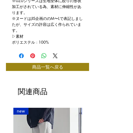
※UZUシリーズは生地全体に絞りの形状
加工がされている為、素材に伸縮性があ
ります。
※ヌードはJIS企画ののM〜Lで表記しまし
たが、サイズの許容は広く作られていま
す。
▷素材
ポリエステル : 100%
商品一覧へ戻る
関連商品
new
new