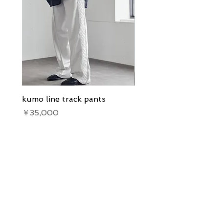
kumo line track pants
kumo line track pants
価格
価格
￥35,000
￥35,000
Our Services