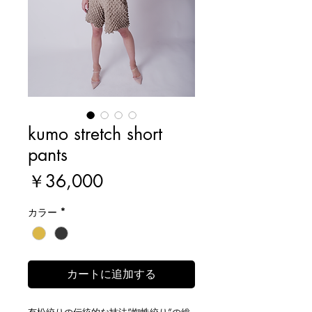
kumo stretch short
pants
価
￥36,000
格
カラー
*
カートに追加する
有松絞りの伝統的な技法”蜘蛛絞り”の総