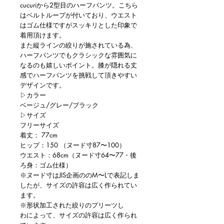
cucuriから2型目のハーフパンツ。こちら
はベルトループが付いており、ウエスト
はゴム仕様ですがスッキリとした印象で
着用頂けます。
また縦ラインの絞りが施されている為、
ハーフパンツでもクラシックな雰囲気に
なるのも嬉しいポイント。膝が隠れる丈
感でハーフパンツを挑戦して頂きやすい
デザインです。
▷カラー
ベージュ/グレー/ブラック
▷サイズ
フリーサイズ
着丈： 77cm
ヒップ：150 （ヌード寸87〜100）
ウエスト：68cm（ヌード寸64〜77・後
ろ身：ゴム仕様）
※ヌード寸はJIS企画ののM〜Lで表記しま
したが、サイズの許容は広く作られてい
ます。
※形状加工された絞りのプリーツし
わによって、サイズの許容は広く作られ