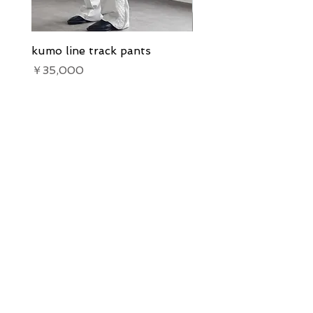
kumo line track pants
kumo line track pants
価格
価格
￥35,000
￥35,000
Our Services