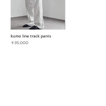
kumo line track pants
kumo line track pants
価格
価格
￥35,000
￥35,000
Our Services