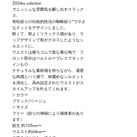
2024ss colection
マニッシュな雰囲気を醸し出すスラック
ス。
有松絞りの伝統的技法の蜘蛛絞り"で小さ
なドットをデザインしました。
軽くて、程よくリラックス感があり、ラ
ップデザインで前がクロスしたようなシ
ルエットに。
ウエストは後ろゴムで楽な着心地で、フ
ロント部分はベルトループレスでタック
インも◎
ナチュラルな素材感を持ちながら、適度
な肉感とハリ感で、綺麗めなシルエット
を演出し、高め設定されたウエストがス
タイルアップを叶えてくれます。
▷カラー
ブラック/ベージュ
▷サイズ
フリー（絞りの伸縮により個体差があり
ます）
総丈 約105cm〜
ウエスト約64cm〜