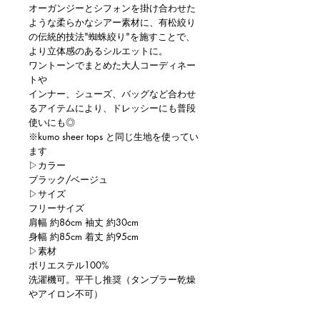
オーガンジーとシフォンを掛け合わせた
ような柔らかなシアー素材に、有松絞り
の伝統的技法"蜘蛛絞り"を施すことで、
より立体感のあるシルエットに。
ワントーンでまとめた大人コーディネー
トや
インナー、シューズ、バッグなど合わせ
るアイテムにより、ドレッシーにも普段
使いにも◎
※kumo sheer tops と同じ生地を使ってい
ます
▷カラー
ブラック/ベージュ
▷サイズ
フリーサイズ
肩幅 約86cm 袖丈 約30cm
身幅 約85cm 着丈 約95cm
▷素材
ポリエステル100%
洗濯機可。平干し推奨（タンブラー乾燥
やアイロン不可）