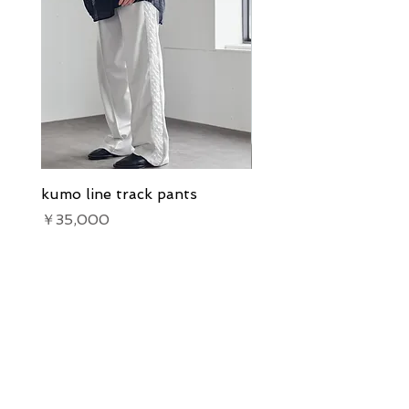
kumo line track pants
kumo line track pants
価格
価格
￥35,000
￥35,000
Our Services