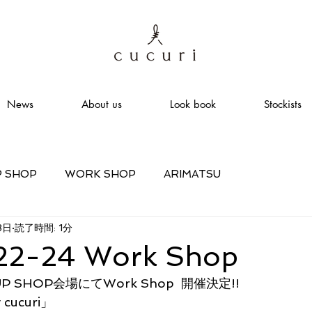
News
About us
Look book
Stockists
P SHOP
WORK SHOP
ARIMATSU
3日
読了時間: 1分
22-24 Work Shop
 SHOP会場にてWork Shop  開催決定!!
cucuri」