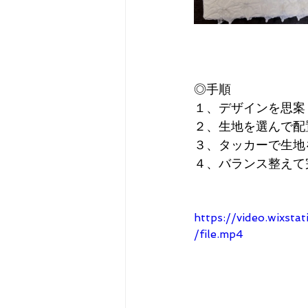
◎手順　
１、デザインを思案
２、生地を選んで配
３、タッカーで生地
４、バランス整えて
https://video.wixs
/file.mp4