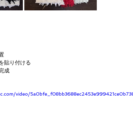
置
を貼り付ける
完成
tatic.com/video/5a0bfe_f08bb3688ec2453e999421ce0b7