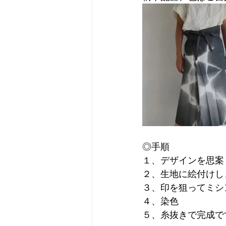
◎手順　
１、デザインを思案
２、生地に絵付けし
３、印を狙ってミシ
４、染色
５、糸抜きで完成で