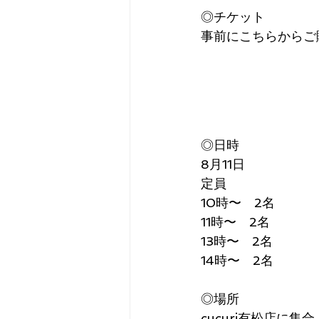
◎チケット
事前にこちらからご
◎日時
8月11日
定員
10時〜　2名
11時〜　2名
13時〜　2名
14時〜　2名
◎場所
cucuri有松店に集合