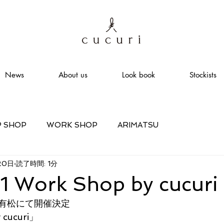
News
About us
Look book
Stockists
P SHOP
WORK SHOP
ARIMATSU
20日
読了時間: 1分
11 Work Shop by cucuri
有松にて開催決定
cucuri」