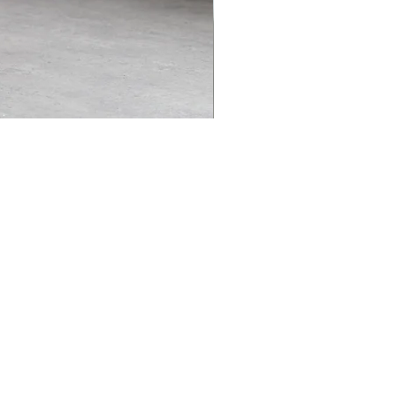
kumo line track pants
価格
￥35,000