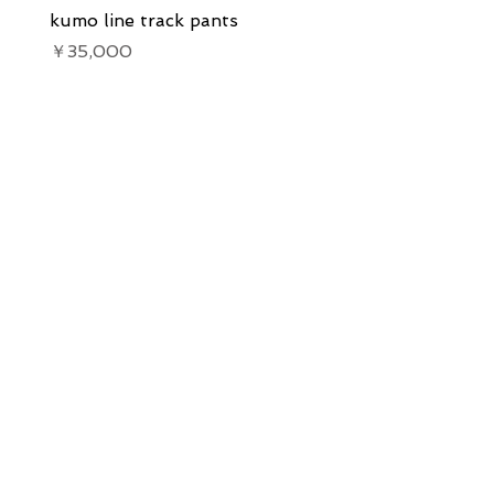
kumo line track pants
kumo line track pants
価格
価格
￥35,000
￥35,000
Our Services