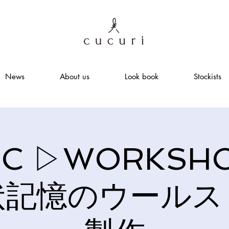
News
About us
Look book
Stockists
IC ▷WORKS
状記憶のウールス