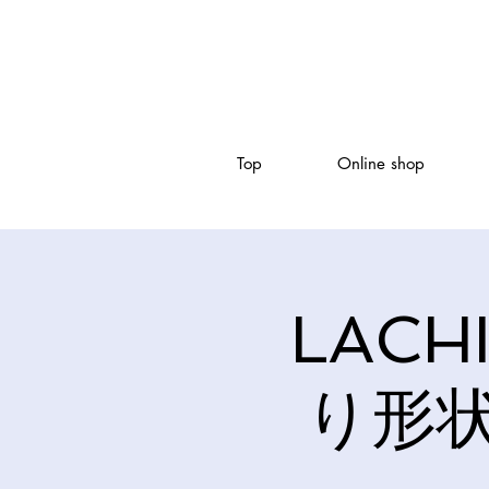
Top
Online shop
LACH
り形