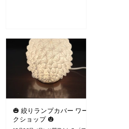
ギレを使用し、しめ縄作りを開催いた
します。 【日時】 12/2112時〜 / 15
時〜 各定員5名 【場所】 cucuri 有松
店 【所要時間】 1-2時間程度 【金
額】 ¥7,000（+tax） 【当日のお持
ち物】 剪定バサミ or キッチンバサ
ミ 作って頂いたしめ縄は当日お持ち
帰り頂けます。 お申込みはcucuri HP
より。 ご参加お待ちいたしておりま
す。 --------------------
▼cucuri / 山上商店 ACCESS 〒
458-0924 愛知県愛知県名古屋市緑
区有松2408
🎃 絞りランプカバー ワー
クショップ 🎃