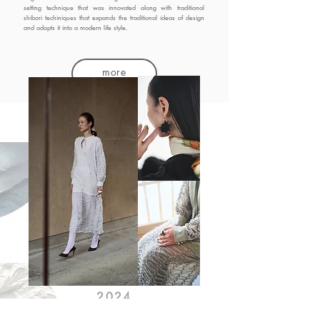
setting technique that was innovated along with traditional
shibori techiniques that expands the traditional ideas of design
and adopts it into a modern life style.
more
2024
A/W