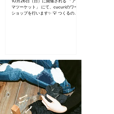
10月26日（日）に開催される 「アリ
マツーケット」 にて、cucuriのワーク
ショップを行います✨ 💡 つくるの
は…絞りのランプカバー！ お手持ちの
照明にかぶせるだけで、可愛くてあた
たかみのあるランプに変身🪔 絞り模様
の凹凸がふんわりと浮かび上がり、や
さしい灯りを演...