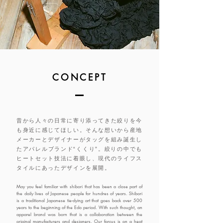
​CONCEPT
昔から人々の日常に寄り添ってきた絞りを今
も身近に感じてほしい。そんな想いから産地
メーカーとデザイナーがタッグを組み誕生し
たアパレルブランド“くくり”。絞りの中でも
ヒートセット技法に着眼し、現代のライフス
タイルにあったデザインを展開。
May you feel familiar with shibori that has been a close part of
the daily lives of Japanese people for hundres of years. Shibori
is a traditional Japanese tie-dying art that goes back over 500
years to the beginning of the Edo period. With such thought, an
apparel brand was born that is a collaboration between the
original manufacturers and designers. Our forcus is on a heat