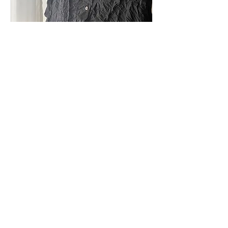
複数の日付
LACHIC
▷WORKSHOP 絞り形
状記憶のウールストール
製作
9月23日(金)
もっと見る
詳細