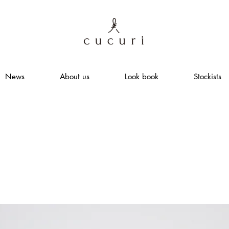
News
About us
Look book
Stockists