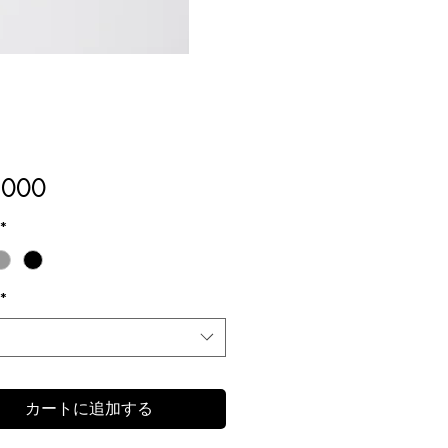
価
000
格
*
*
カートに追加する