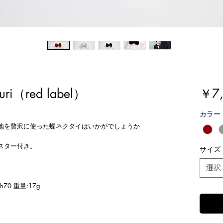
i（red label）
￥7,
カラー
地を贅沢に使った蝶ネクタイはいかがでしょうか
スター付き。
サイズ
選択
70 重量:17g