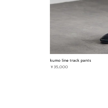
kumo line track pants
価格
￥35,000