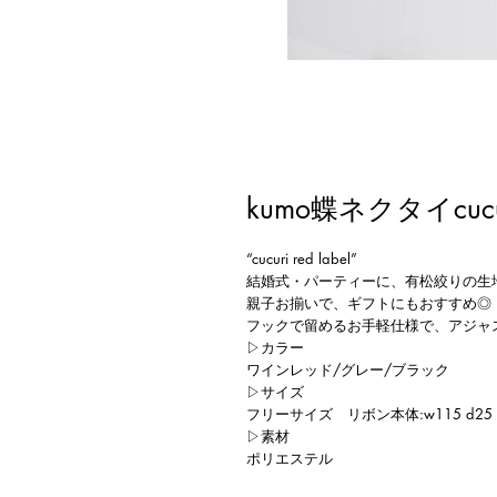
kumo蝶ネクタイcucur
“cucuri red label”
結婚式・パーティーに、有松絞りの生
親子お揃いで、ギフトにもおすすめ◎
フックで留めるお手軽仕様で、アジャ
▷カラー
ワインレッド/グレー/ブラック
▷サイズ
フリーサイズ リボン本体:w115 d25 h
▷素材
ポリエステル