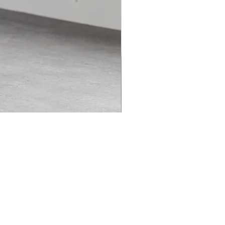
kumo line track pants
価格
￥35,000