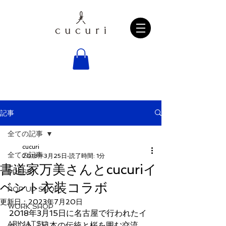
記事
全ての記事
cucuri
全ての記事
2018年3月25日
読了時間: 1分
書道家万美さんとcucuriイ
PRESS
ベント衣装コラボ
POP UP SHOP
更新日：
2023年7月20日
WORK SHOP
2018年3月15日に名古屋で行われたイ
ARIMATSU
ベント『日本の伝統と桜を囲む交流